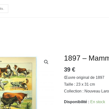
1897 – Mammi
quantité
de
39
€
1897
-
Œuvre original de 1897
Mammifères
Taille : 23 x 31 cm
4
Collection : Nouveau Laro
Disponibilité :
En stock