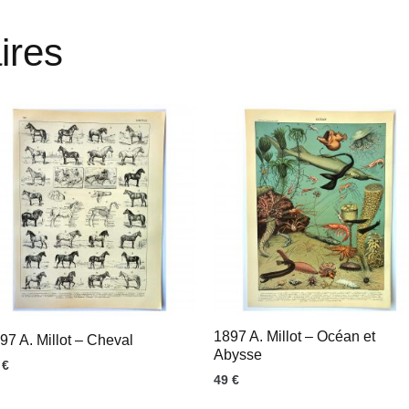
ires
1897 A. Millot – Océan et
97 A. Millot – Cheval
Abysse
9
€
49
€