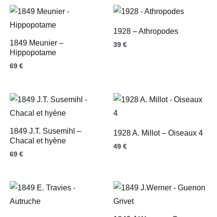
1928 – Athropodes
1849 Meunier –
39
€
Hippopotame
69
€
1849 J.T. Susemihl –
1928 A. Millot – Oiseaux 4
Chacal et hyène
49
€
69
€