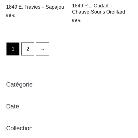
1849 P.L. Oudart –
1849 E. Travies – Sapajou
Chauve-Souris Oreillard
69
€
69
€
1
2
→
Catégorie
Date
Collection