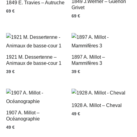
1849 J.Werner – Guenon
1849 E. Travies – Autruche
Grivet
69
€
69
€
1921 M. Dessertenne –
1897 A. Millot –
Animaux de basse-cour 1
Mammifères 3
39
€
39
€
1928 A. Millot – Cheval
1907 A. Millot –
49
€
Océanographie
49
€