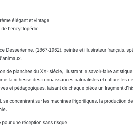
crème élégant et vintage
s de l’encyclopédie
e Dessertenne, (1867-1962), peintre et illustrateur français, spé
d’animaux.
on de planches du XXᵉ siècle, illustrant le savoir-faire artistique
rime la richesse des connaissances naturalistes et culturelles d
atives et pédagogiques, faisant de chaque pièce un fragment d’his
d, se concentrant sur les machines frigorifiques, la production de f
nie.
é pour une réception sans risque