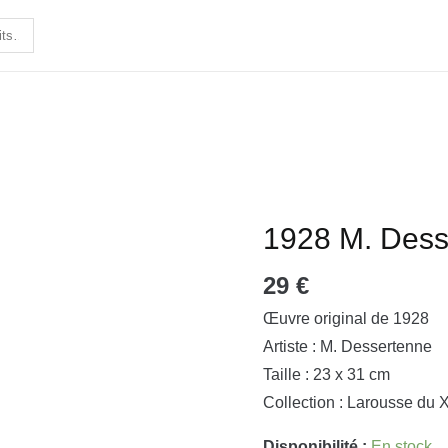
1928 M. Dess
quantité
de
29
€
1928
M.
Œuvre original de 1928
Dessertenne
Artiste : M. Dessertenne
-
Taille : 23 x 31 cm
Froid
Collection : Larousse du 
Disponibilité :
En stock