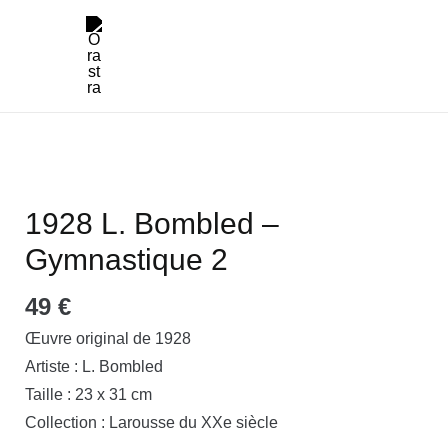
Aller
main
au
menu
contenu
quantité
de
1928
1928 L. Bombled –
L.
Gymnastique 2
Bombled
-
49
€
Gymnastique
Œuvre original de 1928
2
Artiste : L. Bombled
Taille : 23 x 31 cm
Collection : Larousse du XXe siècle