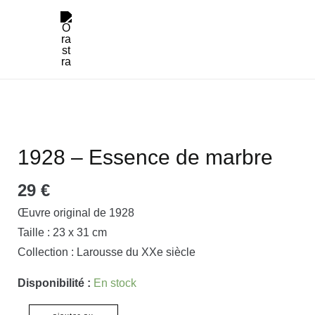
Aller
main
au
menu
contenu
quantité
de
1928
1928 – Essence de marbre
-
29
€
Essence
de
Œuvre original de 1928
marbre
Taille : 23 x 31 cm
Collection : Larousse du XXe siècle
Disponibilité :
En stock