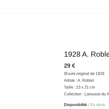
1928 A. Roble
quantité
de
29
€
1928
A.
Œuvre original de 1928
Roblet
Artiste : A. Roblet
-
Taille : 23 x 31 cm
Imprimerie
Collection : Larousse du 
1
Disponibilité :
En stock