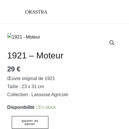
Aller
main
au
menu
contenu
quantité
de
1921
1921 – Moteur
-
29
€
Moteur
Œuvre original de 1921
Taille : 23 x 31 cm
Collection : Larousse Agricole
Disponibilité :
En stock
ajouter au
panier