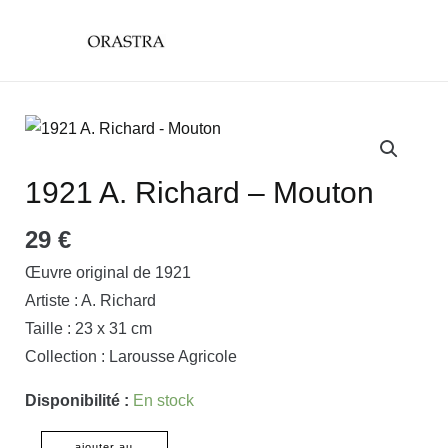
Aller
main
au
menu
contenu
quantité
de
1921
1921 A. Richard – Mouton
A.
29
€
Richard
-
Œuvre original de 1921
Mouton
Artiste : A. Richard
Taille : 23 x 31 cm
Collection : Larousse Agricole
Disponibilité :
En stock
ajouter au