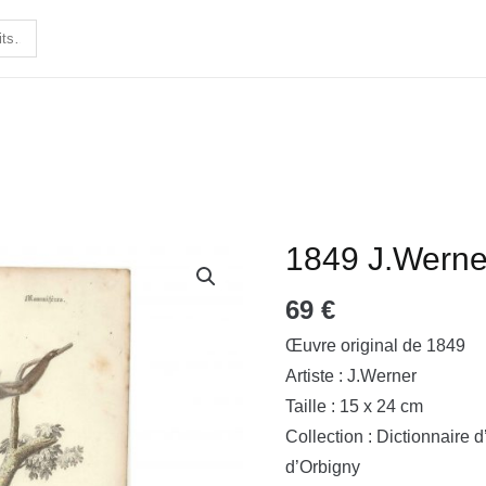
1849 J.Werne
quantité
de
69
€
1849
J.Werner
Œuvre original de 1849
-
Artiste : J.Werner
Guenon
Taille : 15 x 24 cm
Grivet
Collection : Dictionnaire d
d’Orbigny