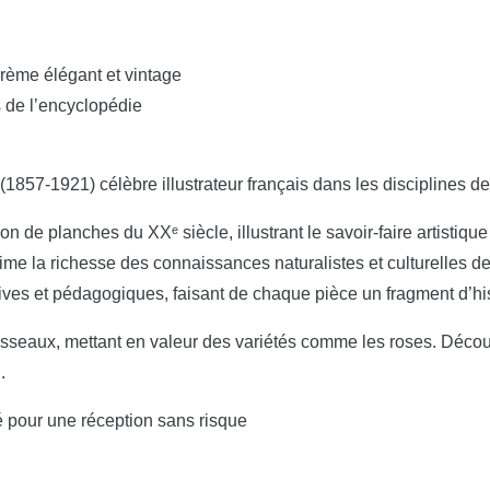
crème élégant et vintage
s de l’encyclopédie
(1857-1921) célèbre illustrateur français dans les disciplines de l
on de planches du XXᵉ siècle, illustrant le savoir-faire artistique
rime la richesse des connaissances naturalistes et culturelles d
atives et pédagogiques, faisant de chaque pièce un fragment d’his
risseaux, mettant en valeur des variétés comme les roses. Découvr
.
é pour une réception sans risque