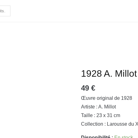
1928 A. Millot
quantité
de
49
€
1928
A.
Œuvre original de 1928
Millot
Artiste : A. Millot
-
Taille : 23 x 31 cm
Fleur
Collection : Larousse du 
et
Disponibilité :
En stock