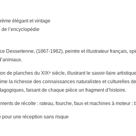
crème élégant et vintage
s de l’encyclopédie
e Dessertenne, (1867-1962), peintre et illustrateur français, spé
d’animaux.
n de planches du XIXᵉ siècle, illustrant le savoir-faire artistiqu
rime la richesse des connaissances naturalistes et culturelles d
édagogiques, faisant de chaque pièce un fragment d’histoire.
ruments de récolte : rateau, fourche, faux et machines à moteur
é pour une réception sans risque