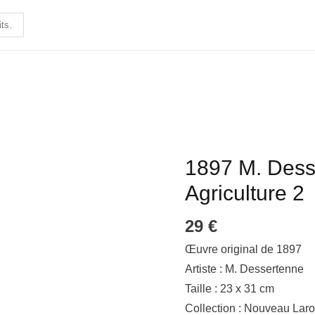
1897 M. Dess
quantité
de
Agriculture 2
1897
29
€
M.
Dessertenne
Œuvre original de 1897
-
Artiste : M. Dessertenne
Agriculture
Taille : 23 x 31 cm
2
Collection : Nouveau Laro