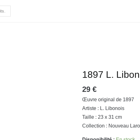
1897 L. Libon
quantité
de
29
€
1897
L.
Œuvre original de 1897
Libonois
Artiste : L. Libonois
-
Taille : 23 x 31 cm
Broderie
Collection : Nouveau Laro
Disponibilité :
En stock