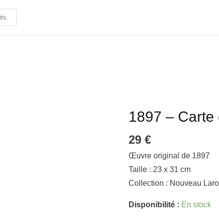
1897 – Carte
quantité
de
29
€
1897
-
Œuvre original de 1897
Carte
Taille : 23 x 31 cm
des
Collection : Nouveau Laro
Alpes
Disponibilité :
En stock