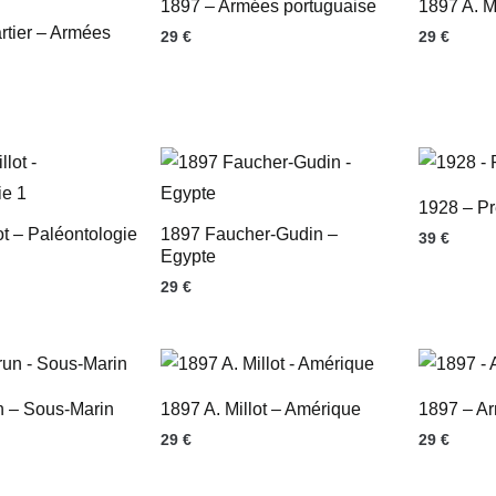
1897 – Armées portuguaise
1897 A. Mi
rtier – Armées
29
€
29
€
1928 – Pr
ot – Paléontologie
1897 Faucher-Gudin –
39
€
Egypte
29
€
n – Sous-Marin
1897 A. Millot – Amérique
1897 – A
29
€
29
€