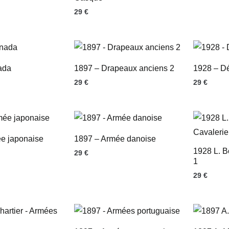
29
€
ada
1897 – Drapeaux anciens 2
1928 – Dé
29
€
29
€
e japonaise
1897 – Armée danoise
1928 L. B
29
€
1
29
€