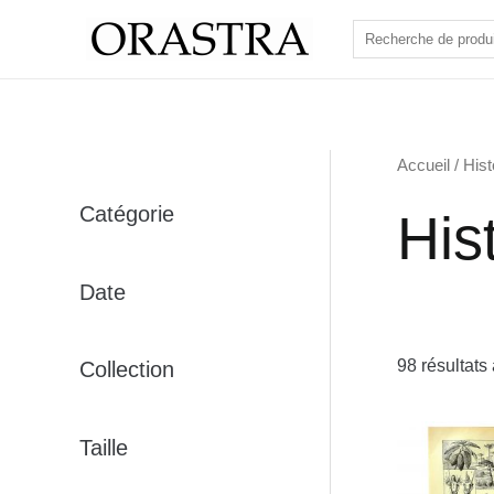
Aller
Rechercher
au
contenu
Accueil
/ Hist
Catégorie
Hist
Date
98 résultats 
Collection
Taille