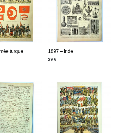
mée turque
1897 – Inde
29
€