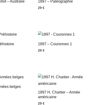
llot – Australie
1897 – Paléographie
29
€
éhistoire
1897 – Couronnes 1
29
€
rmées belges
1897 H. Chartier – Armée
américaine
29
€