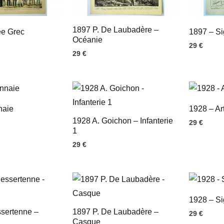
1897 P. De Laubadère –
ée Grec
1897 – Si
Océanie
29
€
29
€
naie
1928 – Art
1928 A. Goichon – Infanterie
29
€
1
29
€
1928 – Si
sertenne –
1897 P. De Laubadère –
29
€
Casque