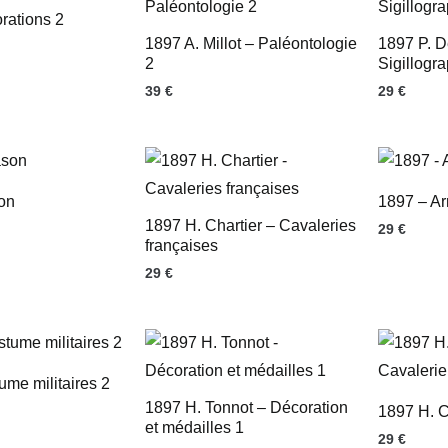
rations 2
1897 A. Millot – Paléontologie
1897 P. D
2
Sigillogr
39
€
29
€
on
1897 – Ar
1897 H. Chartier – Cavaleries
29
€
françaises
29
€
me militaires 2
1897 H. Tonnot – Décoration
1897 H. C
et médailles 1
29
€