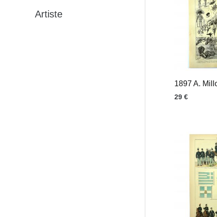
Artiste
1897 A. Millo
29
€